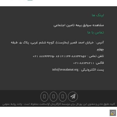
لینک ها
مشاهده سوابق بیمه تامین اجتماعی
تماس با ما
آدرس : خیابان احمد قصیر (بخارست)، کوچه ششم غربی، پلاک 5، طبقه
چهارم
تلفن تماس : 88733857-86121134 -88743325 021
فاکس: 88738211-021
پست الکترونیکی : info@avasalamat.org
کلیه حقوق مادی و معنوی این پورتال برای موسسه کارآفرینان آواسلامت محفوظ است - واحد روابط عمومی